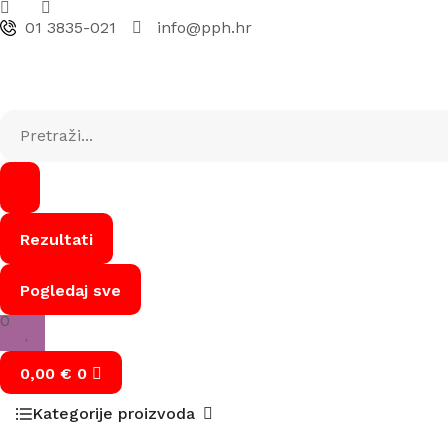
01 3835-021
info@pph.hr
Rezultati
Pogledaj sve
0
0,00
€
0
Kategorije proizvoda