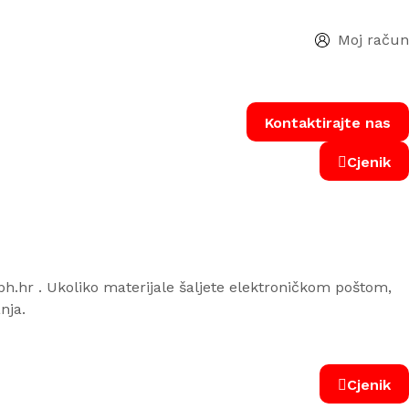
Moj račun
Kontaktirajte nas
Cjenik
pph.hr . Ukoliko materijale šaljete elektroničkom poštom,
nja.
Cjenik