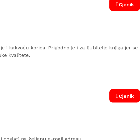
Cjenik
 i kakvoću korica. Prigodno je i za ljubitelje knjiga jer se
oke kvalitete.
Cjenik
i poslati na željenu e-mail adresu.