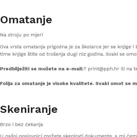
Omatanje
Na stroju po mjeri
Ova vrsta omatanja prigodna je za školarce jer se knjige i b
time knjige štite od trošenja dugi niz godina. Svaki se omot
Predbilježiti se možete na e-mail:
? print@pph.hr ili na t
Folija za omatanje je visoke kvalitete. Svaki omot se mo
Skeniranje
Brzo i bez ćekanja
U našoj poslovnici možete skenirati dokumente, a mi ćemo V