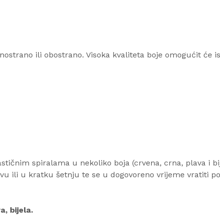
nostrano ili obostrano. Visoka kvaliteta boje omogućit će is
čnim spiralama u nekoliko boja (crvena, crna, plava i bije
li u kratku šetnju te se u dogovoreno vrijeme vratiti po 
, bijela.