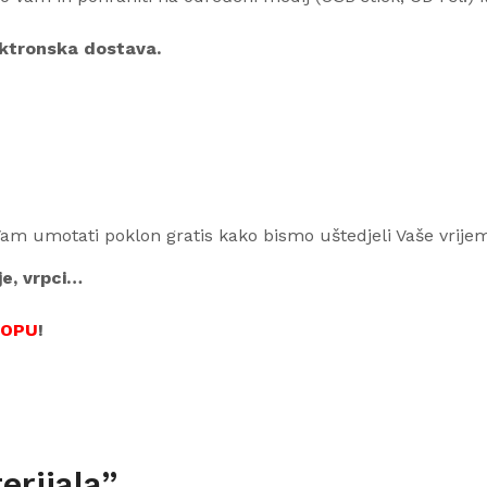
lektronska dostava.
Vam umotati poklon gratis kako bismo uštedjeli Vaše vrije
je, vrpci…
HOPU
!
rijala”