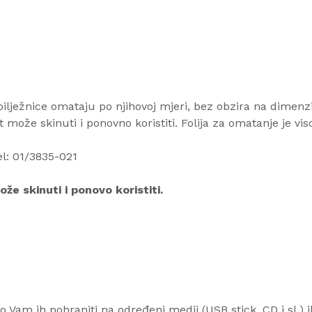
ilježnice omataju po njihovoj mjeri, bez obzira na dimenzije
 može skinuti i ponovno koristiti. Folija za omatanje je vis
el: 01/3835-021
že skinuti i ponovo koristiti.
am ih pohraniti na određeni medij (USB stick, CD i sl.) il